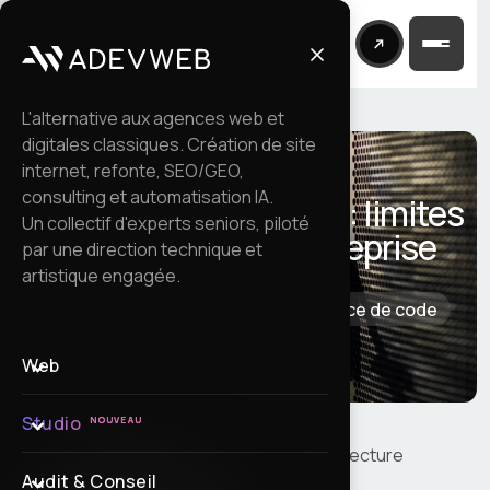
L'alternative aux agences web et
digitales classiques. Création de site
internet, refonte, SEO/GEO,
consulting et automatisation IA.
IA qui génère du code : limites
Un collectif d'experts seniors, piloté
et pièges pour l'entreprise
par une direction technique et
artistique engagée.
Accueil
Ressources
IA génératrice de code
Web
Studio
NOUVEAU
Par
Adrien Weiser
·
16 avril 2026
·
12 min de lecture
Audit & Conseil