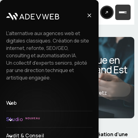
L'alternative aux agences web et
digitales classiques. Création de site
internet, refonte, SEO/GEO,
consulting et automatisation IA.
Création de boutique en
Un collectif d'experts seniors, piloté
ligne à Metz et en Grand Est
par une direction technique et
artistique engagée.
Accueil
Services
Création boutique en ligne Metz
Web
Studio
NOUVEAU
Vous cherchez un prestataire pour la
création d'une
Audit & Conseil