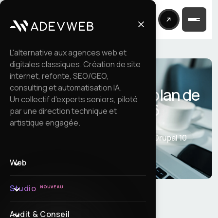
L'alternative aux agences web et
digitales classiques. Création de site
internet, refonte, SEO/GEO,
consulting et automatisation IA.
Fin de vie Drupal 10 : plan de
Un collectif d'experts seniors, piloté
migration 2026
par une direction technique et
artistique engagée.
Accueil
Ressources
Fin de vie Drupal 10
Web
Studio
NOUVEAU
Par
Adrien Weiser
·
Publié le 22 avril 2026
·
9 min de lecture
Audit & Conseil