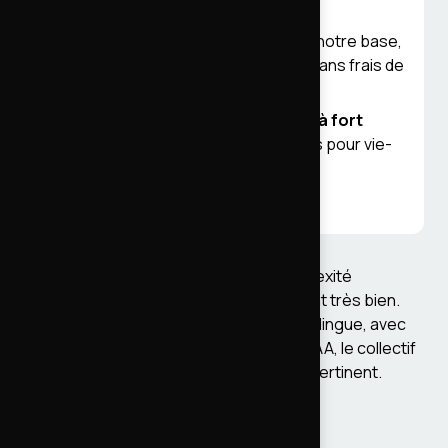
mobilisés.
Présence locale forte
: Metz est notre base,
intervention sur site en Grand Est sans frais de
déplacement excessifs.
Pratique éprouvée sur des sites à fort
trafic
: 2 millions de visites par mois pour vie-
publique.fr, exigences sécurité et
accessibilité du secteur public.
Pour un site vitrine standard sans complexité
éditoriale, d'autres modèles fonctionnent très bien.
Pour un projet Drupal institutionnel, multilingue, avec
workflows éditoriaux ou contraintes RGAA, le collectif
d'experts seniors est particulièrement pertinent.