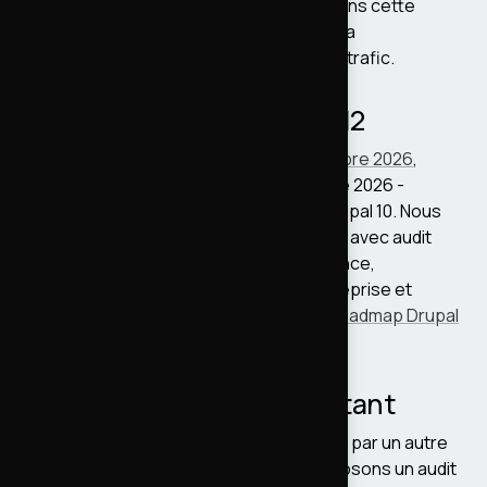
+55 000 articles) est notre référence dans cette
catégorie. Architecture optimisée pour la
performance et la résilience aux pics de trafic.
Migrations Drupal 7 à 11 et 12
Drupal 10 atteint sa
fin de vie le 9 décembre 2026
,
Drupal 12 cible la semaine du 7 décembre 2026 -
n'attendez pas sa sortie pour quitter Drupal 10. Nous
accompagnons les migrations majeures avec audit
préalable (modules, patches, performance,
accessibilité), planning chiffré, plan de reprise et
recette fonctionnelle. Voir aussi notre
roadmap Drupal
12
et la
TMA Drupal
.
Reprise de site Drupal existant
Vous reprenez un site Drupal développé par un autre
prestataire ou une agence ? Nous proposons un audit