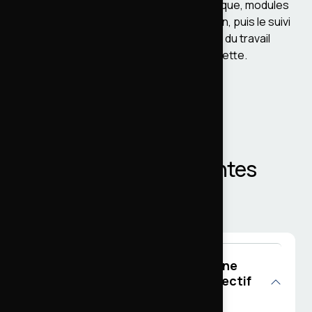
de reprise (qualité du code, dette technique, modules
custom, sécurité), un plan de stabilisation, puis le suivi
en TMA. Pas de démolition systématique du travail
précédent, traitement progressif de la dette.
FAQ
Questions fréquentes
Quelle est la différence entre une
agence Drupal à Metz et le collectif
AdevWeb ?