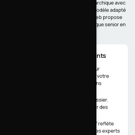
généralement sur une organisation hiérarchique avec
plusieurs niveaux de pilotage. C'est un modèle adapté
à certains contextes. Le collectif AdevWeb propose
une approche différente : un lead technique senior en
relation directe avec vos équipes.
Notre modèle en quelques points
Lead technique direct
: le directeur
technique pilote la mission et reste votre
interlocuteur unique sur les décisions
structurantes.
Experts seniors dédiés
à votre dossier.
Chaque profil mobilisé est validé sur des
projets équivalents.
Tarification transparente
: le tarif reflète
directement la valeur produite par les experts