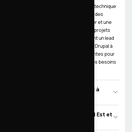
Le collectif AdevWeb met le directeur technique
en relation directe avec le client, avec des
experts seniors dédiés à votre dossier et une
tarification transparente. Adapté aux projets
institutionnels, à fort trafic, ou exigeant un lead
technique expérimenté. Les agences Drupal à
Metz ou en Grand Est restent pertinentes pour
d'autres typologies de projet, selon les besoins
d'organisation du client.
Pour quel type de projet Drupal à
Metz intervenez-vous ?
AdevWeb intervient-il en Grand Est et
au-delà de Metz ?