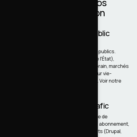
Drupal en Grand Est : nos
domaines d'intervention
Collectivités et secteur public
Sites de communes, intercommunalités,
départements, régions, établissements publics.
Intégration
DSFR
(Système de Design de l'État),
accessibilité
RGAA
, hébergement souverain, marchés
publics directs ou via UGAP. Référence sur vie-
publique.fr (DILA), IPAG Business School. Voir notre
offre
collectivités et secteur public
.
Médias et portails à fort trafic
Plateformes éditoriales avec gros volume de
contenus, ElasticSearch ou Solr, paywall, abonnement,
gestion fine des droits. Le Journal des Arts (Drupal,