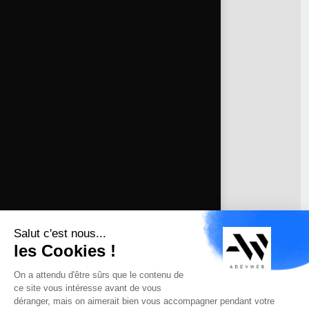
Associations & ONG
Startups & scale-up
RESSOURCES
Observatoire
Références & études de cas
Prix d'un site internet
Guide GEO & AEO
ENTREPRISE
À propos
Notre méthode
Tous les services