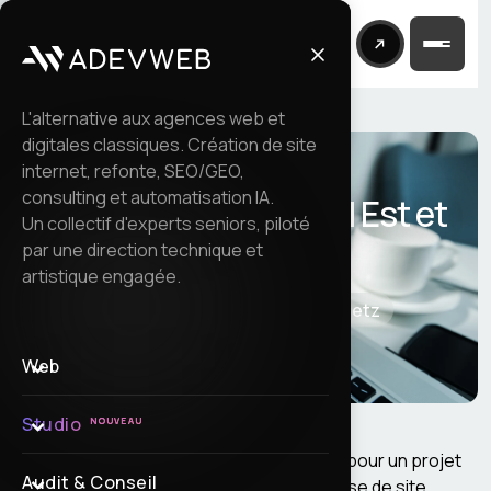
L'alternative aux agences web et
digitales classiques. Création de site
internet, refonte, SEO/GEO,
consulting et automatisation IA.
Drupal à Metz, Grand Est et
Un collectif d'experts seniors, piloté
Luxembourg
par une direction technique et
artistique engagée.
Accueil
Services
Drupal Metz
Web
Studio
NOUVEAU
Vous cherchez un expert Drupal à Metz pour un projet
Audit & Conseil
institutionnel, une migration ou une reprise de site