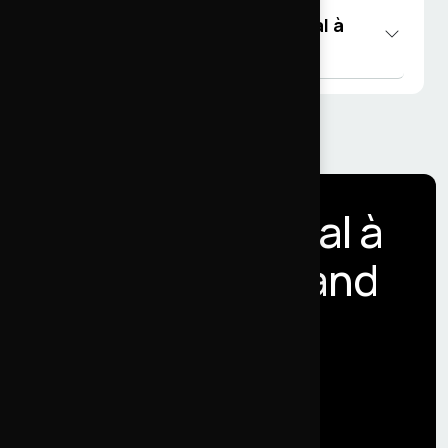
Combien coûte un projet Drupal à
Metz ?
Un projet Drupal à
Metz ou en Grand
Est ?
Parlons-en
directement.