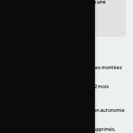
Vous avez un projet Drupal ou une
migration à planifier ?
Parlons-en
Les résultats
Zéro coupure de service sur toutes les montées
de version, de Drupal 9 à 11
Chaque release en production sous 2 mois
Site conforme DSFR et RGAA
Moteur de recherche refondu, géré en autonomie
par les équipes métier
Code nettoyé, modules dépréciés supprimés,