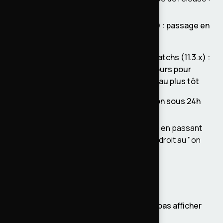
Versions majeures (ex. Drupal 10 à 11) : passage en
prod sous 2 mois
Versions mineures (ex. 11.1 à 11.2) et patchs (11.3.x) :
intégrés dès le début du sprint en cours pour
détecter d'éventuelles régressions au plus tôt
Correctifs de sécurité : en production sous 24h
On a fait le chemin de Drupal 9 à Drupal 11 en passant
par chaque version intermédiaire. Pas le droit au "on
verra plus tard".
Les contraintes :
Un site gouvernemental qui ne peut pas afficher
une page de maintenance