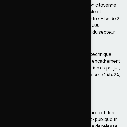
vie-publique.fr
est le portail d'information citoyenne
de la DILA (Direction de l'Information Légale et
Administrative), rattaché au Premier Ministre. Plus de 2
millions de visiteurs par mois, plus de 200 000
contenus. L'un des plus gros sites Drupal du secteur
public en France.
AdevWeb est intervenu en tant que lead technique.
Pilotage des montées de version Drupal, encadrement
de l'équipe de développement, structuration du projet,
et validation de chaque livraison. Le site tourne 24h/24,
pas de fenêtre de maintenance possible.
Le contexte
Drupal sort des versions mineures, majeures et des
patchs de sécurité régulièrement. Sur vie-publique.fr,
le rythme de mise à jour dépendait du type de release :