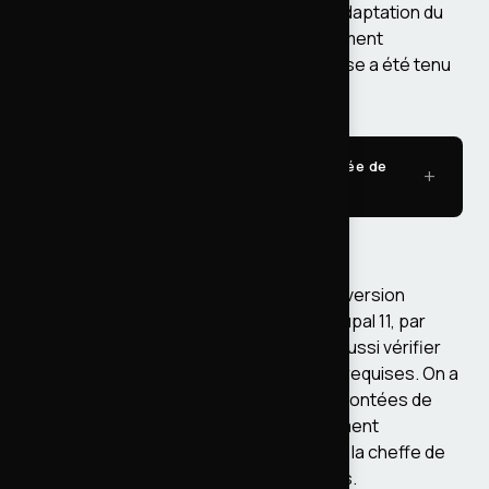
revue des modules contrib et custom, adaptation du
code, tests de non-régression, déploiement
progressif. L'objectif de 2 mois par release a été tenu
sur toute la durée du projet.
Côté technique - Le processus de montée de
version
Infra et DevOps
Monter Drupal, ça ne suffit pas. Chaque version
apporte des prérequis côté serveur. Drupal 11, par
exemple, exige PHP 8.3 minimum. Il faut aussi vérifier
les EOL de PHP, MariaDB, les extensions requises. On a
coordonné tout ça avec l'équipe infra : montées de
version PHP (8.1, 8.2, 8.3...), provisionnement
d'environnements de test pour les PO et la cheffe de
produit, adaptation des pipelines Jenkins.