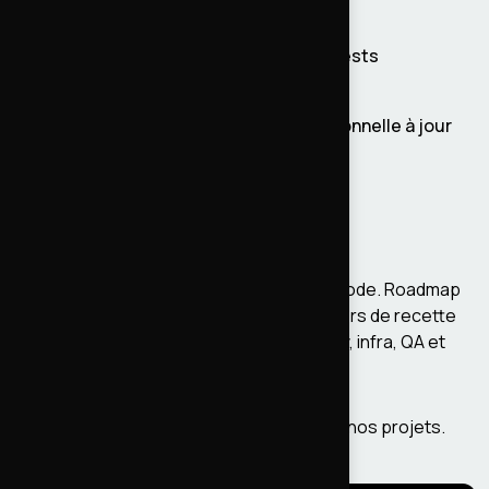
SonarQube au vert
CI/CD Jenkins opérationnelle avec tests
automatisés
Documentation technique et fonctionnelle à jour
Zéro régression en production
Ce qu'on en retient
Ce qui a fait tenir ce projet, c'est la méthode. Roadmap
technique claire, US bien rédigées, cahiers de recette
exhaustifs, coordination réelle entre dev, infra, QA et
métier.
On applique la même approche sur tous nos projets.