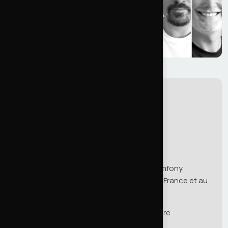
Collectif d'experts web seniors. Drupal, Symfony,
WordPress et e-commerce sur mesure, en France et au
Luxembourg.
Présence :
Metz
·
Luxembourg
· France entière