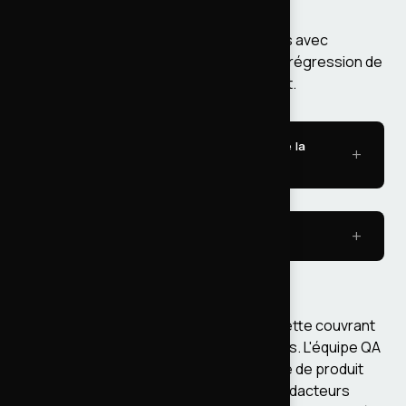
Côté monitoring, on suivait les métriques avec
Grafana et Graylog pour détecter toute régression de
performance après chaque déploiement.
Côté technique - Suivre les EOL de toute la
stack
Côté technique - Le pipeline CI/CD
Recette et validation
Chaque livraison avait son cahier de recette couvrant
tous les scénarios fonctionnels impactés. L'équipe QA
passe les parcours utilisateurs, la cheffe de produit
vérifie la cohérence fonctionnelle, les rédacteurs