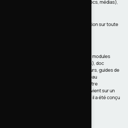
testent l'éditorialisation (Paragraphs, blocs, médias),
l'infra valide la stabilité.
Résultat : aucune régression en production sur toute
la durée du projet.
Documentation
Tout est documenté. Doc technique des modules
custom (architecture, API, dépendances), doc
fonctionnelle pour les PO et les rédacteurs, guides de
déploiement pour l'infra. Quand un nouveau
développeur arrive sur le projet, il peut être
opérationnel rapidement. Et quand on revient sur un
module 6 mois plus tard, on sait pourquoi il a été conçu
comme ça.
Refonte du moteur de recherche