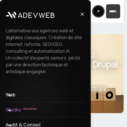
L'alternative aux agences web et
digitales classiques. Création de site
internet, refonte, SEO/GEO,
consulting et automatisation IA.
Migrer un portail
Un collectif d'experts seniors, piloté
gouvernemental vers Drupal
par une direction technique et
11
artistique engagée.
Accueil
Références
Migration Drupal
Web
Studio
NOUVEAU
Audit & Conseil
EN BREF