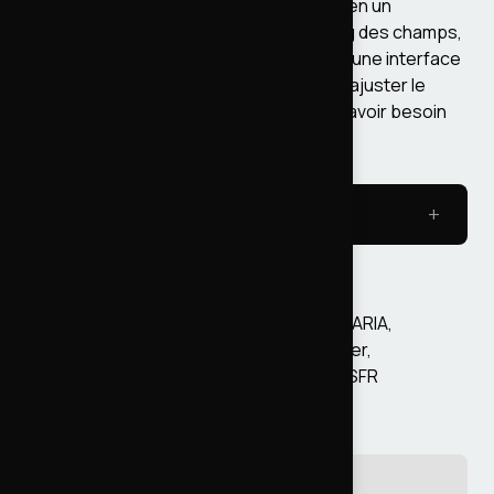
ElasticSearch 7 vers 8, ça ne se fait pas en un
. On a refait le mapping des champs,
composer update
reconfiguré les requêtes, et développé une interface
interne qui permet aux équipes métier d'ajuster le
ranking et les filtres elles-mêmes, sans avoir besoin
d'un développeur.
Côté technique - ElasticSearch 7 → 8
Accessibilité et DSFR
Chaque template Twig a été revu : rôles ARIA,
hiérarchie des headings, navigation clavier,
contrastes. Le thème a été adapté au DSFR
composant par composant.