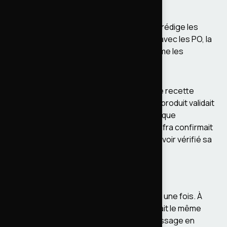
Pilotage technique au quotidien
Le lead tech tient la roadmap technique, rédige les
User Stories dans JIRA en collaboration avec les PO, la
cheffe de produit et l'équipe projet, estime les
charges, dimensionne les sprints.
Chaque livraison passait par un cahier de recette
détaillé. L'équipe QA testait, la cheffe de produit validait
le fonctionnel, les rédacteurs vérifiaient que
l'éditorialisation fonctionnait toujours, l'infra confirmait
la stabilité. Personne ne signait avant d'avoir vérifié sa
partie.
Montées de version Drupal
On ne migre pas un site de cette taille en une fois. À
chaque nouvelle release Drupal, on lançait le même
processus : audit des dépréciations, passage en