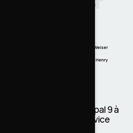
PHPUNIT
COMPOSER
PHPCS
PHPSTAN
JIRA
GRAFANA
GRAYLOG
ÉQUIPE ADEVWEB
Lead technique
Adrien Weiser
Développeuse
Cécile Henry
RÉFÉRENCE ASSOCIÉE
Vie publique (DILA)
ÉTUDE DE CAS
vie-publique.fr : de Drupal 9 à
11 sans coupure de service