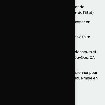
Des exigences d'accessibilité RGAA et de
conformité DSFR (Système de Design de l'État)
Des dizaines de modules custom à passer en
revue à chaque release
Un moteur de recherche ElasticSearch à faire
passer de la version 7 à 8
Encadrement d'une équipe de 4 développeurs et
coordination avec les autres pôles : DevOps, QA,
cheffe de produit, rédaction
Des environnements de tests à provisionner pour
que les PO puissent valider avant chaque mise en
prod
Comment on a travaillé