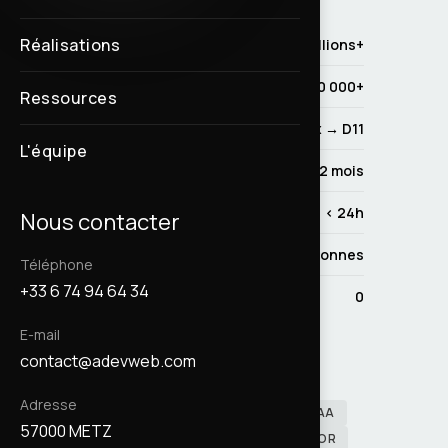
Réalisations
Visiteurs/mois
2 millions+
Contenus migrés
200 000+
Ressources
Montées de version
D9 → D10.x → D11
L'équipe
Majeure en prod
< 2 mois
Fix sécurité en prod
< 24h
Nous contacter
Équipe projet
~10 personnes
Téléphone
+33 6 74 94 64 34
Coupure de service
0
E-mail
STACK TECHNIQUE
contact@adevweb.com
DRUPAL 11
PHP
Adresse
ELASTICSEARCH 8
DSFR
RGAA
57000 METZ
JENKINS
SONARQUBE
RECTOR