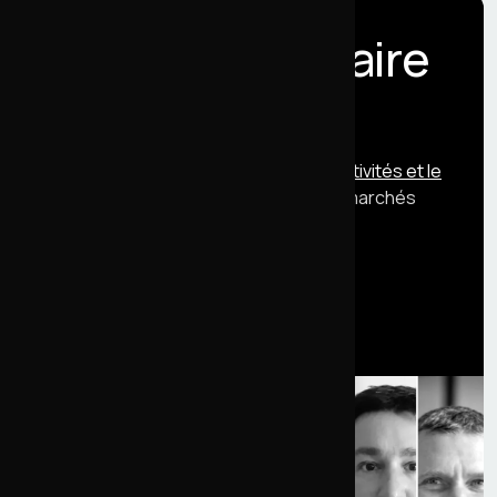
Un projet similaire
?
Découvrez notre
offre pour les collectivités et le
secteur public
: Drupal, DSFR, RGAA, marchés
publics.
Parlons-en